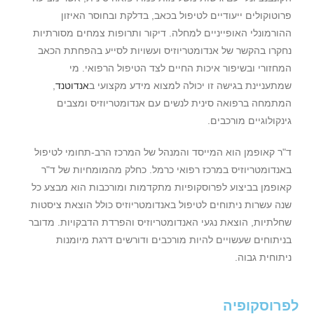
פרוטוקולים ייעודיים לטיפול בכאב, בדלקת ובחוסר האיזון
ההורמונלי האופייניים למחלה. דיקור ותרופות צמחים מסורתיות
נחקרו בהקשר של אנדומטריוזיס ועשויות לסייע בהפחתת הכאב
המחזורי ובשיפור איכות החיים לצד הטיפול הרפואי. מי
שמתעניינת בגישה זו יכולה למצוא מידע מקצועי ב
אנדוטנד
,
המתמחה ברפואה סינית לנשים עם אנדומטריוזיס ומצבים
גינקולוגיים מורכבים.
ד"ר קאופמן הוא המייסד והמנהל של המרכז הרב-תחומי לטיפול
באנדומטריוזיס במרכז רפואי כרמל. כחלק מהמומחיות של ד"ר
קאופמן בביצוע לפרוסקופיות מתקדמות ומורכבות הוא מבצע כל
שנה עשרות ניתוחים לטיפול באנדומטריוזיס כולל הוצאת ציסטות
שחלתיות, הוצאת נגעי האנדומטריוזיס והפרדת הדבקויות. מדובר
בניתוחים שעשויים להיות מורכבים ודורשים דרגת מיומנות
ניתוחית גבוה.
לפרוסקופיה