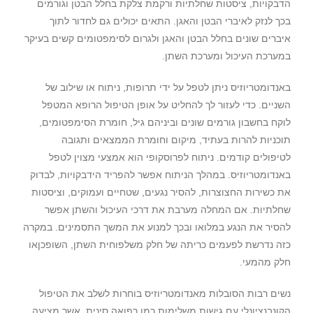
הדבקויות, ציסטות שחלתיות ורקמת צלקת בחלל הבטן וגורמים
בכך לנזק לאיברי הבטן והאגן. התאים יכולים גם לחדור לתוך
איברים שונים בחלל הבטן והאגן ולגרום לסימפטומים קשים בעיקר
במערכת העיכול ומערכת השתן.
באנדומטריוזיס ניתן לטפל על ידי תרופות, ניתוח או שילוב של
השניים. כדי לעזור לך להחליט על אופן הטיפול הרופא המטפל
לוקח בחשבון גורמים שונים וביניהם גיל, חומרת הסימפטומים,
תוכניות להרות בעתיד, מיקום וחומרת הממצאים ותגובה
לטיפולים קודמים. ניתוח לפרוסקופי הוא אמצעי מצוין לטפל
באנדומטריוזיס. במהלך הניתוח אפשר להפריד הידבקויות, לבדוק
את כשירות החצוצרות, להסיר נגעים, שטחיים ועמוקים, וציסטות
שחלתיות. אם המחלה מערבת את דרכי העיכול והשתן אפשר
להסיר את הנגע במלואו ובכך למנוע את המשך התסמינים. במקרה
כזה נדרשת לפעמים כריתה של חלק משלפוחית השתן, השופכןאו
חלק מהמעי.
נשים רבות הסובלות מאנדומטריוזיס בוחרות לשלב את הטיפול
הקונבנציונלי עם גישות משלימות כמו רפואה סינית, אשר מציעה