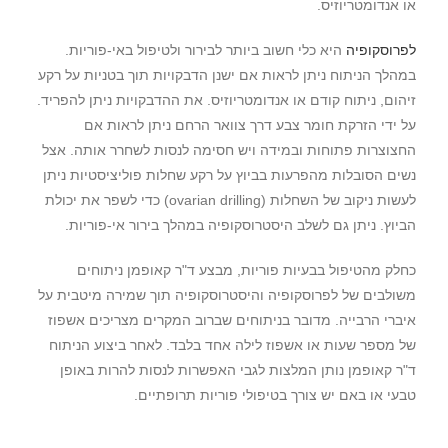
או אנדומטריוזיס.
לפרוסקופיה
היא כלי חשוב ביותר לבירור ולטיפול באי-פוריות.
במהלך הניתוח ניתן לראות אם ישנן הדבקויות תוך בטניות על רקע
זיהום, ניתוח קודם או אנדומטריוזיס. את ההדבקויות ניתן להפריד.
על ידי הזרקת חומר צבע דרך צוואר הרחם ניתן לראות אם
החצוצרות פתוחות ובמידה ויש חסימה לנסות לשחרר אותה. אצל
נשים הסובלות מהפרעות בביוץ על רקע שחלות פוליציסטיות ניתן
לעשות ניקוב של השחלות (ovarian drilling) כדי לשפר את יכולת
הביוץ. ניתן גם לשלב היסטרוסקופיה במהלך בירור אי-פוריות.
כחלק מהטיפול בבעיות פוריות, מבצע ד"ר קאופמן ניתוחים
משולבים של לפרוסקופיה והיסטרוסקופיה תוך שמירה מיטבית על
איברי הרבייה. מדובר בניתוחים שברוב המקרים מצריכים אשפוז
של מספר שעות או אשפוז לילה אחד בלבד. לאחר ביצוע הניתוח
ד"ר קאופמן נותן המלצות לגבי האפשרות לנסות להרות באופן
טבעי או באם יש צורך בטיפולי פוריות תרופתיים.