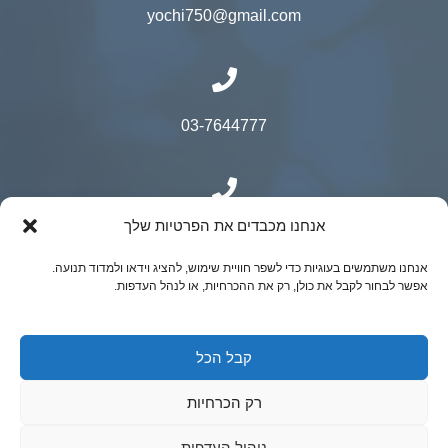
yochi750@gmail.com
03-7644777
אנחנו מכבדים את הפרטיות שלך
050-9500525
אנחנו משתמשים בעוגיות כדי לשפר חוויית שימוש, להציג וידאו ולמדוד תנועה.
אפשר לבחור לקבל את כולן, רק את ההכרחיות, או לנהל העדפות.
© כל הזכויות שמורות ל"ר יובל קאופמן- כירורגיה
קבל הכל
גניקולוגית מתקדמת | נבנה ע"י ADACTIVE
רק הכרחיות
ניהול העדפות