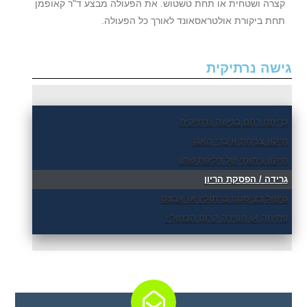
קצרה ושטחית או תחת טשטוש. את הפעולה מבצע ד"ר קאופמן
תחת ביקורת אולטראסאונד לאורך כל הפעולה.
גישה נרתיקית
כריתת רחם בגישה נרתיקית
תיקון צניחת איברי האגן
תיקון ניתוחי של דליפת שתן
גרידה / הפסקת הריון
טיפול בציסטת ברתולין או אבצס
פתיחה או תפירה קרום הבתולין