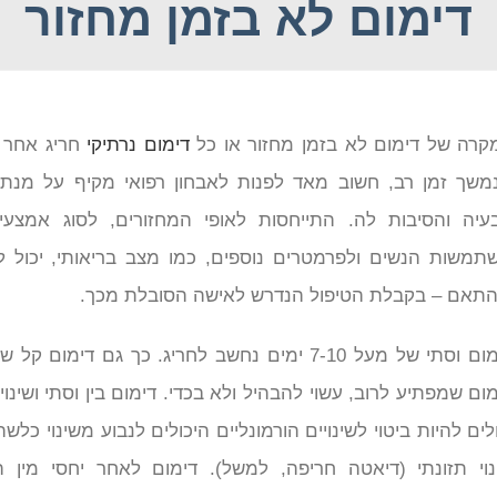
דימום לא בזמן מחזור
קרה של דימום לא בזמן מחזור או כל
דימום נרתיקי
חריג אחר 
משך זמן רב, חשוב מאד לפנות לאבחון רפואי מקיף על מנת
עיה והסיבות לה. התייחסות לאופי המחזורים, לסוג אמצע
תמשות הנשים ולפרמטרים נוספים, כמו מצב בריאותי, יכול לסי
התאם – בקבלת הטיפול הנדרש לאישה הסובלת מכך.
דימום וסתי של מעל 7-10 ימים נחשב לחריג. כך גם דימו
מום שמפתיע לרוב, עשוי להבהיל ולא בכדי. דימום בין וסתי ושינו
לים להיות ביטוי לשינויים הורמונליים היכולים לנבוע משינוי כלשה
נוי תזונתי (דיאטה חריפה, למשל). דימום לאחר יחסי מין 