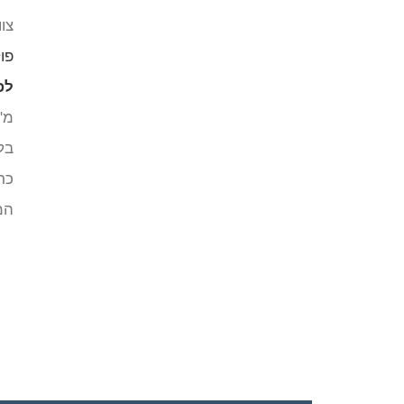
צו
פו
לפ
מ"
בל
כר
המ