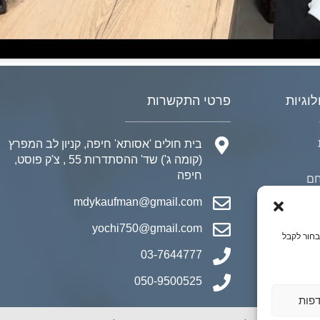
לוגיות
פרטי התקשרות
בית חולים 'אסותא' חיפה, קניון לב המפרץ
(קומה ג') שד' ההסתדרות 55 , צ'ק פוסט,
חיפה
חם
ה
mdykaufman@gmail.com
yochi750@gmail.com
בחור לקבל
03-7644777
050-9500525
דפות