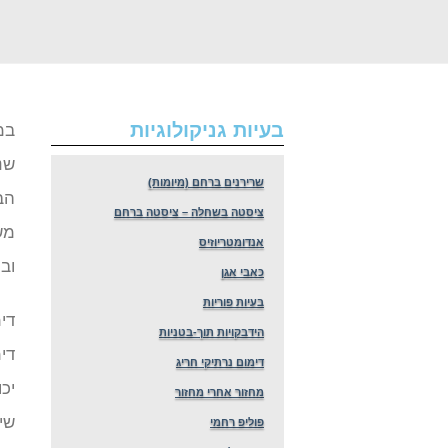
ימום לא בזמן מחזור
בעיות גניקולוגיות
במ
שנ
שרירנים ברחם (מיומות)
הב
ציסטה בשחלה – ציסטה ברחם
מש
אנדומטריוזיס
וב
כאבי אגן
בעיות פוריות
הידבקויות תוך-בטניות
די
דימום נרתיקי חריג
יכו
מחזור אחרי מחזור
שי
פוליפ רחמי