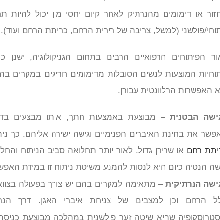
זור או דימומים מהנרתיק לאחר קיום יחסי מין יכול להיות תרו
תוחי/פולשני (למשל, צריבה של רירית הרחם, כריתת הרחם ועוד).
ור הפיתוחים הרפואיים הרבים בתחום הגניקולוגיה, ישנן כ
תוחיות המוצעות לנשים הסובלות מדימומים חריגים במקרים בהם
א האפשרות הרלוונטית עבורן.
ישה הבטנית
– מבוצעת באמצעות חתך, אותו מבצעים בדו
פשר את בחינת האיברים הפנימיים וגישה ישירה אליהם. כך נית
יתת רחם
או שרירן גדול. לאור יותר תחלואה סביב הניתוח והח
שה הנטיה כיום היא לנסות להמנע משיטת ניתוח זו במידת האפש
ישה הנרתיקית
– מתאימה למקרים בהם יש צורך בפעולה בצווא
ל הרחם וכן למצבים של צניחת איברי האגן. דרך הנרת
סטרוסקופיה שהיא שיטה זער פולשנית במהלכה מבוצעת כניס