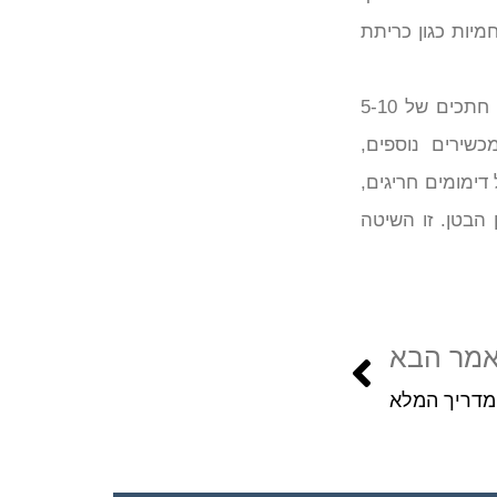
מיות כגון כריתת
– זו גישה אנדוסקופית, זעיר פולשנית, שנעשית דרך חתכים של 5-10
כשירים נוספים,
דימומים חריגים,
 הבטן. זו השיטה
מר הבא
מדריך המלא