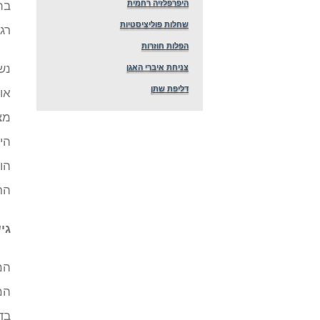
היפרפלזיה רחמית
בת
שחלות פוליציסטיות
רגי
הפלות חוזרות
נש
צניחת איברי האגן
דליפת שתן
או
מצ
הי
הו
הר
גי
המ
המ
בד