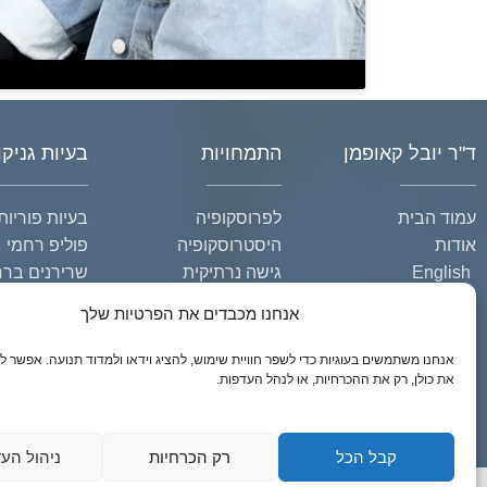
ד"ר יובל קאופמן
התמחויות
בעיות גניקו
עמוד הבית
לפרוסקופיה
בעיות פוריות
אודות
היסטרוסקופיה
פוליפ רחמי
English
גישה נרתיקית
שרירנים בר
קישורים
ציסטה בשחל
אנחנו מכבדים את הפרטיות שלך
צור קשר
אנדומטריוזיס
מדיניות פרטיות
אנחנו משתמשים בעוגיות כדי לשפר חוויית שימוש, להציג וידאו ולמדוד תנועה. אפשר ל
את כולן, רק את ההכרחיות, או לנהל העדפות.
הצהרת נגישות
מפת אתר
קבל הכל
רק הכרחיות
ניהול הע