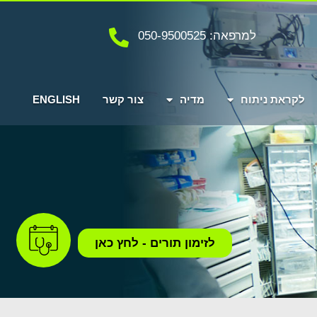
למרפאה: 050-9500525
לקראת ניתוח
מדיה
צור קשר
ENGLISH
לזימון תורים - לחץ כאן