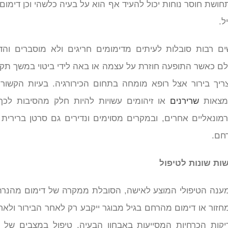
חושת חוסר נוחות יכול להעיד אף הוא על בעיה כלשהי וכן דימום 
ל.
ים רבות סובלות לעיתים מדימומים חריגים ולא מוסברים והד
לם כאשר התופעה חוזרת על עצמה או באה לידי ביטוי במשך תקו
ריך בירור אצל רופא מומחה בתחום הכירורגיה. בעיות הקשורו
מצאות
שרירנים
או זיהומים עשויות להיות חלק מהסיבות לכך,
רמונאליים אחרים, ובמקרים מסוימים ונדירים גם סרטן ברירית
חם.
שות שונות לטיפול
ענה הטיפולי המוצע לאישה, הסובלת ממקרה של דימום מהנר
חזור או דימום מהרחם בגיל מבוגר ייקבע רק לאחר הבירור ולאח
יקות הכרחיות המסייעות באבחון הבעיה. טיפול במצבים של 