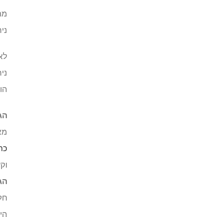
מח
ני
לא
ני
הו
הג
מא
כר
וק
הג
חל
הי