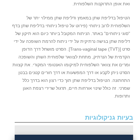
ואת אופן התרוקנות השלפוחית.
הטיפול בדליפת שתן במאמץ ודליפת שתן ממילוי יתר של
השלפוחית לרוב ניתוחי (פירוט על טיפול ניתוחי בדליפת שתן בדף
"סוגי ניתוחים" באתר. הניתוח המקובל ביותר כיום הוא תיקון של
דליפת שתן בגישה נרתיקית על ידי ניתוח להרמת השופכה על ידי
סרט [Trans-vaginal tape (TVT)]. הסרט מושחל דרך הדופן
הקדמית של הנרתיק, מתחת לצוואר שלפוחית השתן והשופכה
ומרים את צוואר השלפוחית למיקומו האנטומי המקורי. את קצוות
הסרט ניתן לקבע או דרך המפשעות או דרך חורים קטנים בבטן
התחתונה. הטיפול בדליפת שתן תוך כדי רצון הוא בדרך כלל
שמרני. זה כולל שינוי אורחות חיים, תרגול שרירי רצפת האגן
ותרופות.
בעיות גניקולוגיות