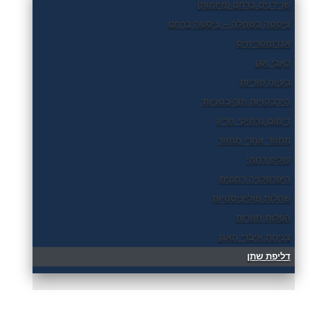
שרירנים ברחם (מיומות)
ציסטה בשחלה – ציסטה ברחם
אנדומטריוזיס
כאבי אגן
בעיות פוריות
הידבקויות תוך-בטניות
דימום נרתיקי חריג
מחזור אחרי מחזור
פוליפ רחמי
היפרפלזיה רחמית
שחלות פוליציסטיות
הפלות חוזרות
צניחת איברי האגן
דליפת שתן