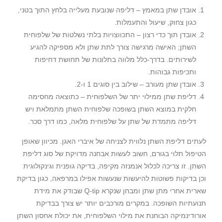
אובדן שתן במאמץ – דליפה שנובעת מעלייה בלחץ התוך בטני,
כגון צחוק, שיעול והתעמלות.
אובדן תוך כדי רצון – התכווצויות בלתי נשלטות של שלפוחית
השתן; האישה מרגישה צורך לתת שתן ולא מספיקה להגיע
לשירותים. בדרך-כלל מלווה בתלונות של תחושת דחיפות
ותכיפות גבוהות.
אובדן שתן מעורב – שילוב בין סוגים 1 ו-2.
דליפת שתן ממילוי יתר של השלפוחית – כתוצאה מחסימה
חלקית במוצא השתן בשופכה שלפוחית השתן מתמלאת ויש
דליפה מתמדת של שתן על שלפוחית מלאה, כמו דרך סכר.
לעתים דליפת השתן נלווית לצניחה של איברי האגן. מכיוון שאופן
הטיפול תלוי בגורם, חשוב לעשות אבחנה מדויקת של סוג דליפת
השתן. זו צריכה לכלול אנמנזה מקיפה, בדיקה גופנית וגינקולוגית
וכן בדיקות פשוטות להיעשות שנעשות אפילו במרפאה, כגון בדיקת
שארית אחרי מתן שתן ומבחן שנקרא Q-tip שבודק את מידת
תנועתיות השופכה. במקרים מורכבים יותר יש צורך בבדיקת
אורודינמיקה הבוחנת את מילוי השלפוחית, את יכולת אחסון השתן