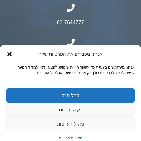
03-7644777
אנחנו מכבדים את הפרטיות שלך
050-9500525
אנחנו משתמשים בעוגיות כדי לשפר חוויית שימוש, להציג וידאו ולמדוד תנועה.
אפשר לבחור לקבל את כולן, רק את ההכרחיות, או לנהל העדפות.
© כל הזכויות שמורות ל"ר יובל קאופמן- כירורגיה
קבל הכל
גניקולוגית מתקדמת | נבנה ע"י ADACTIVE
רק הכרחיות
ניהול העדפות
מדיניות פרטיות
זימון תור
טלפון מרפאה