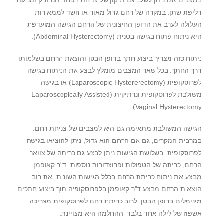
דליפת שתן. במקרה של רחם גדול מאוד או חשד לממאירות
העלולה לערב את הדופן החיצונית של הרחם הגישה המועדפת
היא ניתוח פתוח בגישה בטנית (Abdominal Hysterectomy).
ניתוח כזה מצריך ביצוע חתך בדופן הבטן והוצאת הרחם בשלמותו
דרך החתך. בכל שאר המצבים מומלץ לבצע את הניתוח בגישה
לפרוסקופית (Laparoscopic Hystererectomy) או בגישה
משולבת לפרוסקופית ונרתיקית (Laparoscopically Assisted
Vaginal Hysterectomy).
הגישה המשולבת מתאימה גם היא למצבים של צניחת רחם.
במרבית המקרים, גם אם הרחם הוא גדול, ניתן להוציאו בגישה
לפרוסקופית. בשלושת הגישות ניתן לבצע גם כריתה של צוואר
הרחם, כריתה של הטפולות ופרוצדורות נוספות. ד"ר קאופמן
מבצע את ניתוח כריתת הרחם בכלל הגישות השונות. את רוב
הוצאות הרחם מבצע ד"ר קאופמן בלפרוסקופיה תוך ביצוע חתכים
מינימלים בדופן הבטן. לרוב כריתת רחם לפרוסקופית מצריכה
אשפוז של לילה אחד בלבד וההחלמה היא מצויינת.