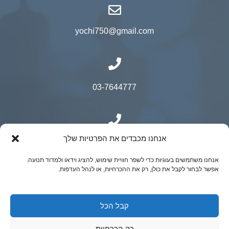
yochi750@gmail.com
03-7644777
אנחנו מכבדים את הפרטיות שלך
050-9500525
אנחנו משתמשים בעוגיות כדי לשפר חוויית שימוש, להציג וידאו ולמדוד תנועה.
אפשר לבחור לקבל את כולן, רק את ההכרחיות, או לנהל העדפות.
© כל הזכויות שמורות ל"ר יובל קאופמן- כירורגיה
קבל הכל
גניקולוגית מתקדמת | נבנה ע"י ADACTIVE
רק הכרחיות