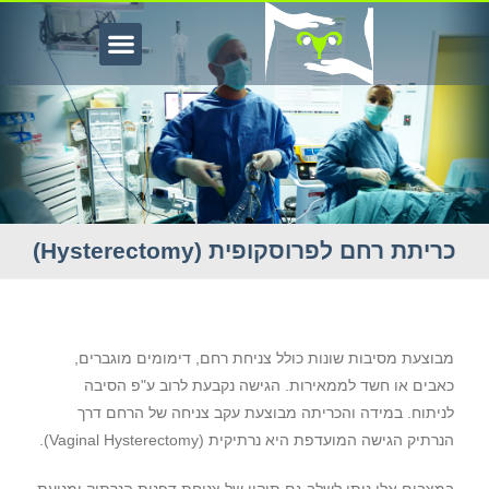
כריתת רחם לפרוסקופית (Hysterectomy)
ריתת רחם לפרוסקופית
מבוצעת מסיבות שונות כולל צניחת רחם, דימומים מוגברים,
כאבים או חשד לממאירות. הגישה נקבעת לרוב ע"פ הסיבה
לניתוח. במידה והכריתה מבוצעת עקב צניחה של הרחם דרך
הנרתיק הגישה המועדפת היא נרתיקית (Vaginal Hysterectomy).
במצבים אלו ניתן לשלב גם תיקון של צניחת דפנות הנרתיק ומניעת