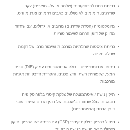
כריתת רחם לפרוסקופית
(
שלמה או על
–
צווארית
)
עקב
שרירנים
,
דימומים לא נשלטים כאבים רחמיים ואדנומיוזיס
.
מיומקטומיה
(
הסרת שרירנים
)
מרובים או גדולים
,
עם שחזור
מדויק של דופן הרחם לשימור פוריות
.
כריתת ציסטות שחלתיות מורכבות ושימור מרבי של רקמת
שחלה תקינה
.
ניתוחי אנדומטריוזיס – כולל אנדומטריוזיס עמוק
(DIE)
סביב
המעי
,
שלפוחית השתן והשופכנים
,
והפרדת הדבקויות אגניות
מורכבות
תיקון נישה
/
איסתמוצלה של צלקת קיסרי בלפרוסקופיה
רובוטית
,
כולל שחזור רב־שכבתי של דופן הרחם ושיפור עובי
דופן הרחם
(
המיומטריום
).
טיפול בהריון בצלקת קיסרי
(CSP)
עם כריתה של ההריון ותיקון
סימולטני של הנישה בגישה רובוטית
.