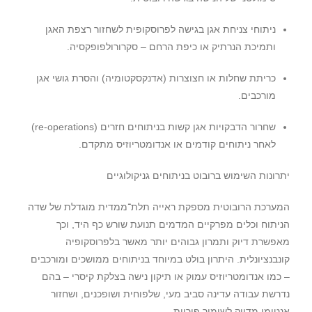
ניתוחי צניחת אגן בגישה לפרוסקופית לשחזור רצפת האגן
ותמיכת הנרתיק או כיפת הרחם – סקרורולפופקסיה
.
כריתת שחלות או חצוצרות
(
אדנקסקטומיה
)
והסרת גושי אגן
מורכבים
.
שחרור הדבקויות אגן קשות בניתוחים חזרים
(re-operations)
לאחר ניתוחים קודמים או אנדומטריוזיס מתקדם
.
יתרונות השימוש ברובוט בניתוחים גניקולוגיים
המערכת הרובוטית מספקת ראייה תלת־ממדית מוגדלת של שדה
הניתוח וכלים מפרקיים המדמים תנועת שורש כף היד
,
וכך
מאפשרת דיוק ותמרון גבוהים יותר מאשר בלפרוסקופיה
קונבנציונלית
.
היתרון בולט במיוחד בניתוחים ממושכים ומורכבים
– כמו אנדומטריוזיס עמוק או תיקון נישה בצלקת קיסרי – בהם
נדרשת עבודה עדינה סביב מעי
,
שלפוחית ושופכנים
,
ושחזור
אנטומי מדויק לשימור פוריות
.