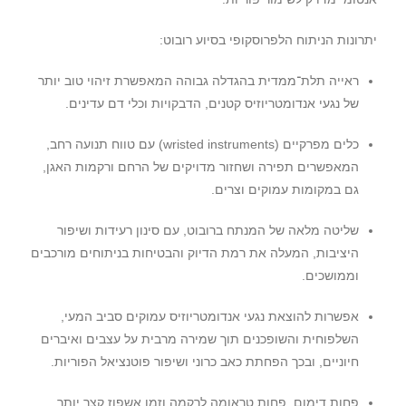
יתרונות הניתוח הלפרוסקופי בסיוע רובוט
:
ראייה תלת־ממדית בהגדלה גבוהה המאפשרת זיהוי טוב יותר
של נגעי אנדומטריוזיס קטנים
,
הדבקויות וכלי דם עדינים
.
כלים מפרקיים
(wristed instruments)
עם טווח תנועה רחב
,
המאפשרים תפירה ושחזור מדויקים של הרחם ורקמות האגן
,
גם במקומות עמוקים וצרים
.
שליטה מלאה של המנתח ברובוט
,
עם סינון רעידות ושיפור
היציבות
,
המעלה את רמת הדיוק והבטיחות בניתוחים מורכבים
וממושכים
.
אפשרות להוצאת נגעי אנדומטריוזיס עמוקים סביב המעי
,
השלפוחית והשופכנים תוך שמירה מרבית על עצבים ואיברים
חיוניים
,
ובכך הפחתת כאב כרוני ושיפור פוטנציאל הפוריות
.
פחות דימום
,
פחות טראומה לרקמה וזמן אשפוז קצר יותר