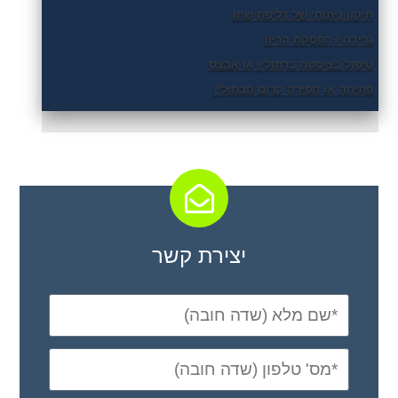
תיקון ניתוחי של דליפת שתן
גרידה / הפסקת הריון
טיפול בציסטת ברתולין או אבצס
פתיחה או תפירה קרום הבתולין
יצירת קשר