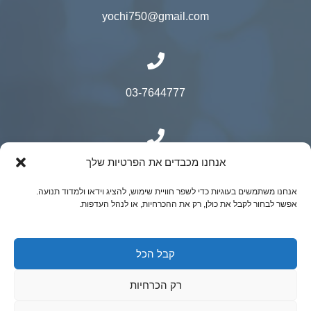
yochi750@gmail.com
03-7644777
אנחנו מכבדים את הפרטיות שלך
050-9500525
אנחנו משתמשים בעוגיות כדי לשפר חוויית שימוש, להציג וידאו ולמדוד תנועה.
אפשר לבחור לקבל את כולן, רק את ההכרחיות, או לנהל העדפות.
© כל הזכויות שמורות ל"ר יובל קאופמן- כירורגיה
קבל הכל
גניקולוגית מתקדמת | נבנה ע"י ADACTIVE
רק הכרחיות